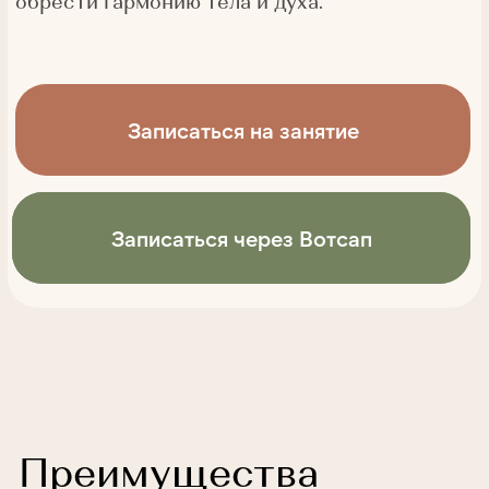
Преимущества
программы
«Восстановление
после родов»
Программа в студии «Эстетика»
предлагает комплексный подход к
восстановлению после родов,
включая:
Укрепление мышц тазового дна и
кора.
Специальные упражнения помогают
восстановить тонус мышц тазового
дна и живота, что особенно важно
после родов.
Возвращение к стройной фигуре.
Тренировки способствуют