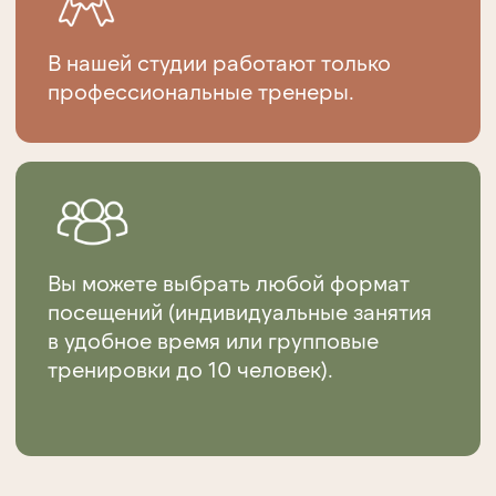
Студия женского фитнеса
«Эстетика»
– это уютное женское
пространство, где есть все
необходимое для создания
красивого и здорового тела: