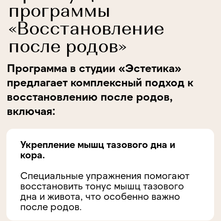
постепенному снижению веса и
возвращению к стройности без вреда
для здоровья.
Снижение стресса и улучшение
эмоционального состояния.
Занятия помогают справиться с
послеродовой депрессией и улучшить
настроение благодаря выработке
эндорфинов.
Улучшение общего самочувствия и
повышение энергии.
Регулярные тренировки повышают
уровень энергии, что крайне
необходимо молодым мамам в период
ухода за ребенком.