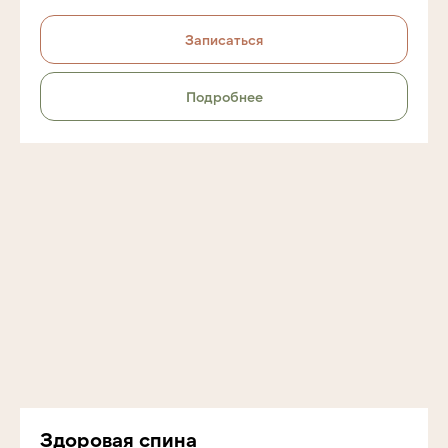
109428 г. Москва, ул. Михайлова 30А
Записаться
к1, ЖК «Михайловский парк», ЮВАО,
Рязанский район
Подробнее
+7 (958) 578-20-39
ИП Коршакова Яна Фаритовна
ИНН 280111589420
Здоровая спина
ОГРНИП 323774600347825