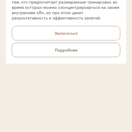
тем, кто предпочитает размеренные тренировки, во
время которых можно сконцентрироваться на своем
внутреннем «Я», но при этом ценит
результативность и эффективность занятий.
Оставьте заявку
на Восстановление
Записаться
после родов
Подробнее
+7
Я даю согласие на обработку моих
персональных данных ИП Коршаковой Яне
Фаритовне в целях обработки заявки и
обратной связи.
Политика конфиденциальности
- по ссылке
.
Оставить заявку