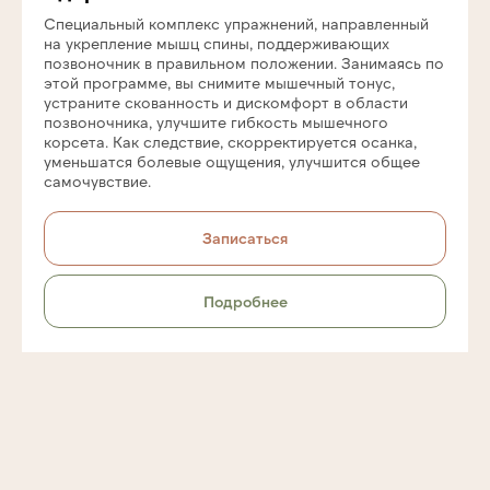
Специальный комплекс упражнений, направленный
на укрепление мышц спины, поддерживающих
studiya.estetica@mail.ru
позвоночник в правильном положении. Занимаясь по
этой программе, вы снимите мышечный тонус,
устраните скованность и дискомфорт в области
позвоночника, улучшите гибкость мышечного
Политика конфиденциальности
корсета. Как следствие, скорректируется осанка,
уменьшатся болевые ощущения, улучшится общее
Договор-оферта
самочувствие.
Записаться
Подробнее