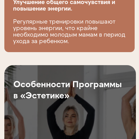
Как
присоединиться?
Для начала участия в программе
"Восстановление после родов" в студии
«Эстетика» достаточно связаться с нами
для записи на консультацию. Мы
поможем определить оптимальный
график тренировок и подберем
индивидуальную программу
восстановления, исходя из ваших
потребностей и физического состояния.
Записаться на занятие