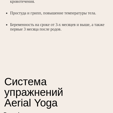
кровотечения.
направлений (йога, пилатес, танцы,
силовые тренировки).
Простуда и грипп, повышение температуры тела.
Беременность на сроке от 3-х месяцев и выше, а также
первые 3 месяца после родов.
В нашей студии работают только
профессиональные тренеры.
Вы можете выбрать любой формат
посещений (индивидуальные
занятия в удобное время или
групповые тренировки до 10
человек).