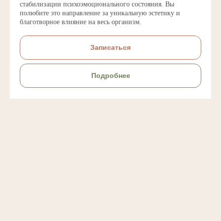
стабилизации психоэмоционального состояния. Вы
ИНН 280111589420
полюбите это направление за уникальную эстетику и
ОГРНИП 323774600347825
благотворное влияние на весь организм.
Записаться
studiya.estetica@mail.ru
Подробнее
Политика конфиденциальности
Договор-оферта