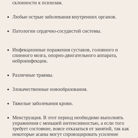
расставляются от простых к сложным.
склонности к психозам.
Конечно, основное место занимают
перевороты и статичные инверсионные
позы. Их цель заключается в растягивании
Любые острые заболевания внутренних органов.
позвоночника, улучшении кровообращения
и психологическом расслаблении.
Патологии сердечно-сосудистой системы.
Инфекционные поражения суставов, головного и
спинного мозга, опорно-двигательного аппарата,
Почему мы?
нейроинфекции.
Студия женского фитнеса «Эстетика»
Различные травмы.
– это уютное женское пространство,
где есть все необходимое для
Злокачественные новообразования.
создания красивого и здорового тела:
Тяжелые заболевания крови.
Менструация. В этот период необходимо выполнять
упражнения с меньшей интенсивностью, а если того
требует состояние, вовсе отказаться от занятий, так как
некоторые асаны могут спровоцировать усиление
В студии большое количество