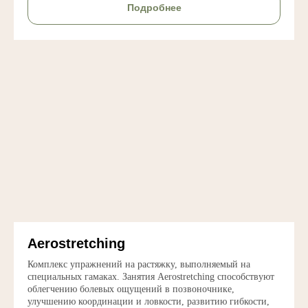
Подробнее
109428 г. Москва, ул. Михайлова 30А к1,
ЖК «Михайловский парк», ЮВАО,
Рязанский район
+7 (958) 578-20-39
Aerostretching
Комплекс упражнений на растяжку, выполняемый на
специальных гамаках. Занятия Aerostretching способствуют
облегчению болевых ощущений в позвоночнике,
ИП Коршакова Яна Фаритовна
улучшению координации и ловкости, развитию гибкости,