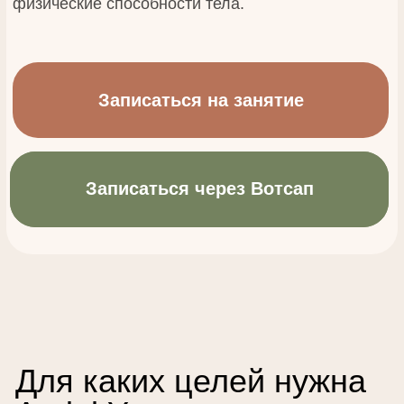
Для каких целей нужна
Aerial Yoga
Аэройога положительно влияет не только на
физическую сторону, но и на ментальную.
Дофамин – гормон счастья –
вырабатывается в большом количестве из-
за ощущения полета и чувства невесомости.
Занимаясь Aerial Yoga, вы стабилизируете
психоэмоциональное состояние и приобрете
стрессоустойчивость.
Почему стоит выбрать именно это
направление?
Облегчение болевых ощущений.
Проблемные зоны массируются с
большим давлением, за счет чего
увеличивается амплитуда движений и
мышцы двигаются более свободно.