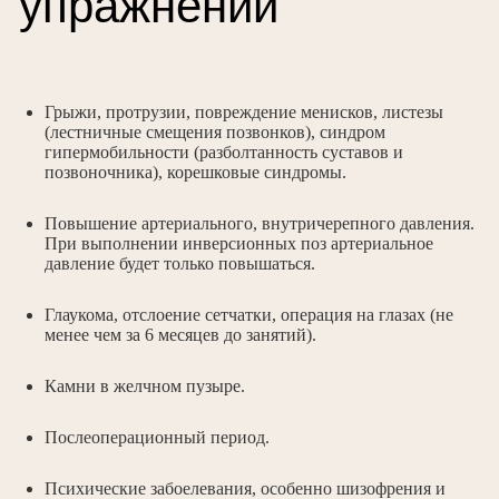
Практика проходит следующим
образом:
Грыжи, протрузии, повреждение менисков, листезы
(лестничные смещения позвонков), синдром
гипермобильности (разболтанность суставов и
позвоночника), корешковые синдромы.
Разминка
Пранаяма
Повышение артериального, внутричерепного давления.
При выполнении инверсионных поз артериальное
давление будет только повышаться.
Глаукома, отслоение сетчатки, операция на глазах (не
менее чем за 6 месяцев до занятий).
Камни в желчном пузыре.
Основная часть состоит из нескольких
видов упражнений. Сначала – упражнения
Послеоперационный период.
выполняются на полу с использованием
гамака. Это нужно для проработки
основных мышц и развития гибкости.
Психические забоелевания, особенно шизофрения и
Затем следует работа в воздухе, асаны