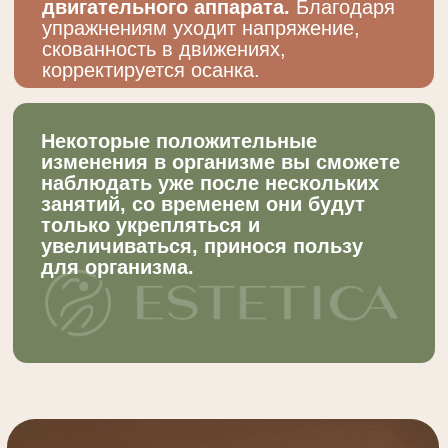
двигательной активности.
Люди с нулевой подготовкой оценят
доступность многих упражнений.
Те, кому позволяет уровень
физической подготовки, смогут
адаптировать сложность асан под
свои потребности.
Противопоказания
к выполнению
упражнений