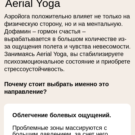
Повышение тонуса кожи.
Упражнения
с давлением разгоняют лимфу,
ускоряют кровоток и убирают лишнюю
воду.
Облегчение мышечной боли.
Массирование валиком позволяет
расслабить тело и снять мышечное
напряжение.
Оздоровление опорно-
двигательного аппарата.
Благодаря
упражнениям уходит напряжение,
скованность в движениях,
корректируется осанка.
Некоторые положительные
изменения в организме вы сможете
наблюдать уже после нескольких
занятий, со временем они будут
только укрепляться и
увеличиваться, принося пользу
для организма.