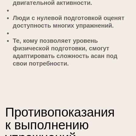
Несмотря на то, что план корректируется
в зависимости от состояния конкретного
человека. у направления все же есть
некоторые противопоказания, например,
инфекционные болезни.
Следует отметить, что противопоказания
могут касаться отдельных асан, поэтому
лучше всего воспользоваться помощью
опытного инструктора.
Система
упражнений
Aerial Yoga
В профессиональных программах
насчитывают свыше 300 упражнений.
Набор асан подбирается индивидуально в
зависимости от уровня физической
подготовки, возраста.