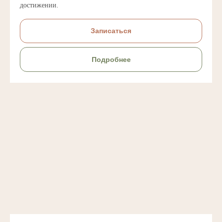
достижении.
Записаться
Подробнее
Оставьте заявку на
занятия Aerial Yoga
+7
Я даю согласие на обработку моих персональных
данных ИП Коршаковой Яне Фаритовне в целях
обработки заявки и обратной связи.
Политика
конфиденциальности - по ссылке
.
Оставить заявку