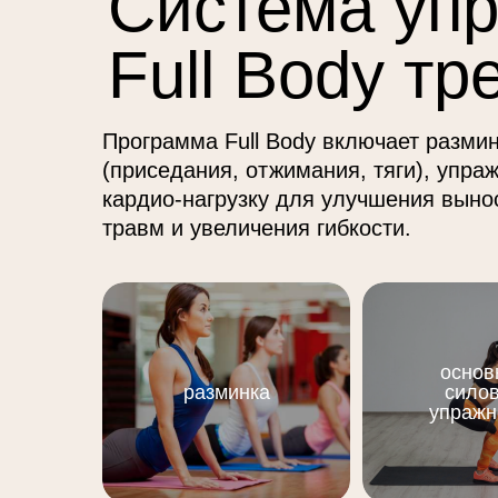
Система уп
Full Body тр
Программа Full Body включает разми
(приседания, отжимания, тяги), упр
кардио-нагрузку для улучшения выно
травм и увеличения гибкости.
основ
разминка
сило
упражн