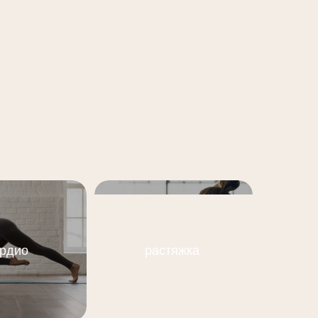
ардио
растяжка