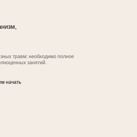
анизм,
езных травм: необходимо полное
лноценных занятий.
ем начать