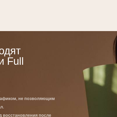
одят
 Full
.
рафиком, не позволяющим
л.
д восстановления после