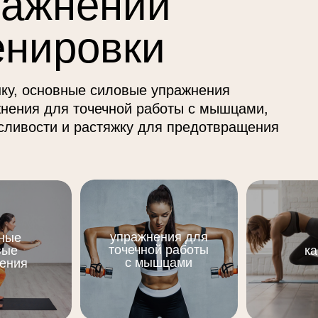
ражнений
енировки
нку, основные силовые упражнения
ажнения для точечной работы с мышцами,
сливости и растяжку для предотвращения
упражнения для
ные
точечной работы
вые
к
с мышцами
ения