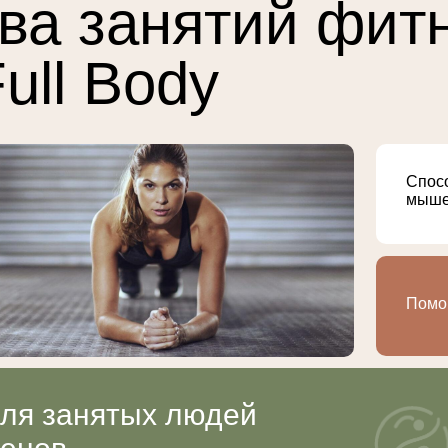
ва занятий фит
ull Body
Спосо
мыше
Помог
для занятых людей